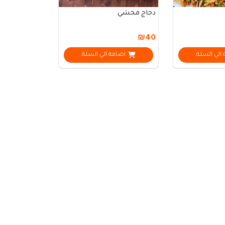
دجاج محشي
₪40
الي السلة
اضافة الي السلة
مساعد مطعم الكباب التركي
متصل الآن